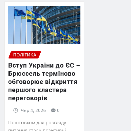
ПОЛІТИКА
Вступ України до ЄС –
Брюссель терміново
обговорює відкриття
першого кластера
переговорів
Чер 4, 2026
0
Поштовхом для розгляду
питання стали позитивні