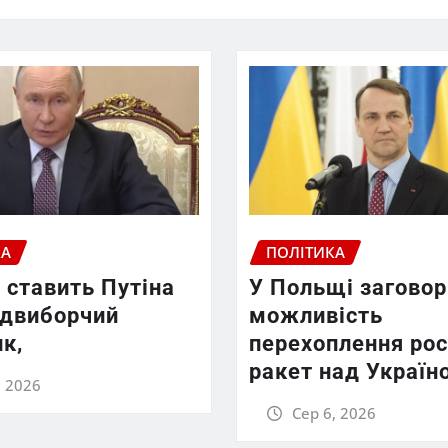
КА
ПОЛІТИКА
 ставить Путіна
У Польщі заговор
едвиборчий
можливість
к,
перехоплення рос
ракет над Україн
, 2026
Сер 6, 2026