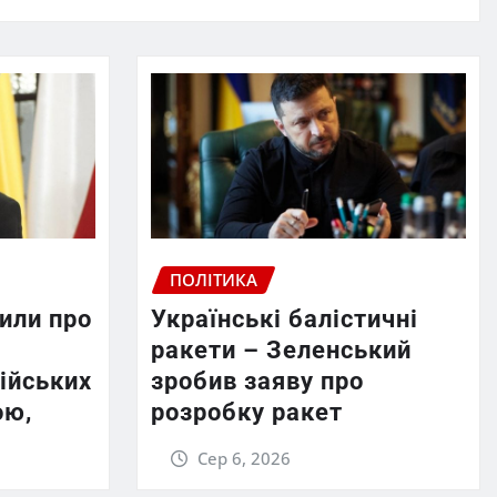
ПОЛІТИКА
или про
Українські балістичні
ракети – Зеленський
ійських
зробив заяву про
ою,
розробку ракет
Сер 6, 2026