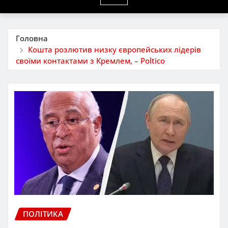
Головна
Кошта розлютив низку європейських лідерів
своїми контактами з Кремлем, – Poltico
ПОЛІТИКА