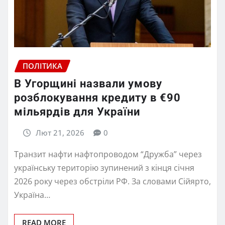
ПОЛІТИКА
В Угорщині назвали умову
розблокування кредиту в €90
мільярдів для України
Лют 21, 2026
0
Транзит нафти нафтопроводом “Дружба” через
українську територію зупинений з кінця січня
2026 року через обстріли РФ. За словами Сійярто,
Україна…
READ MORE