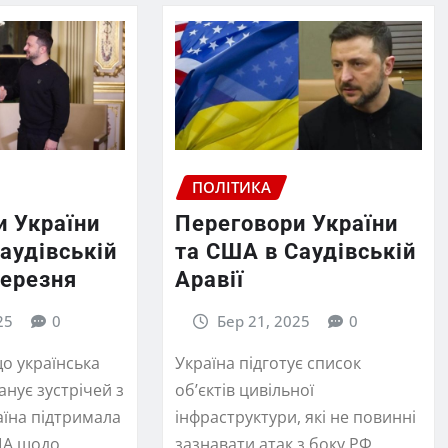
ПОЛІТИКА
и України
Переговори України
аудівській
та США в Саудівській
березня
Аравії
25
0
Бер 21, 2025
0
що українська
Україна підготує список
анує зустрічей з
об’єктів цивільної
аїна підтримала
інфраструктури, які не повинні
ША щодо
зазнавати атак з боку РФ,