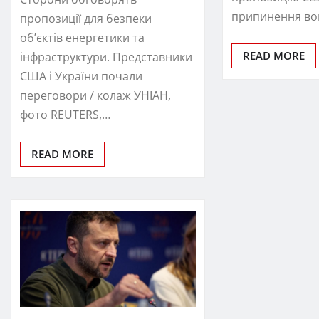
припинення во
пропозиції для безпеки
обʼєктів енергетики та
READ MORE
інфраструктури. Представники
США і України почали
переговори / колаж УНІАН,
фото REUTERS,…
READ MORE