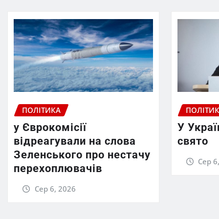
ПОЛІТИКА
ПОЛІТИ
у Єврокомісії
У Украї
відреагували на слова
свято
Зеленського про нестачу
Сер 6
перехоплювачів
Сер 6, 2026