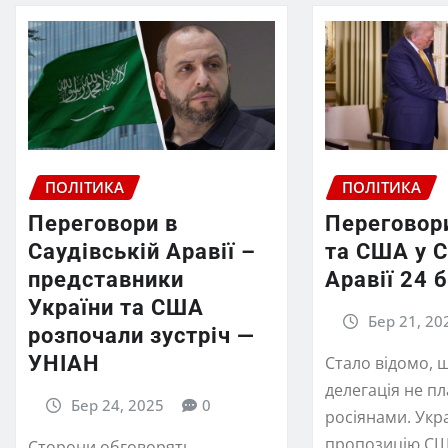
ПОЛІТИКА
ПОЛІТИКА
Переговори в
Переговор
Саудівській Аравії –
та США у С
представники
Аравії 24 
України та США
Бер 21, 20
розпочали зустріч —
УНІАН
Стало відомо, 
делегація не пл
Бер 24, 2025
0
росіянами. Укр
пропозицію С
Сторони обговорять