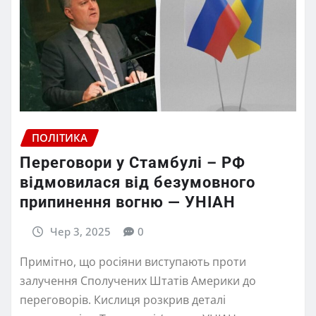
ПОЛІТИКА
Переговори у Стамбулі – РФ
відмовилася від безумовного
припинення вогню — УНІАН
Чер 3, 2025
0
Примітно, що росіяни виступають проти
залучення Сполучених Штатів Америки до
переговорів. Кислиця розкрив деталі