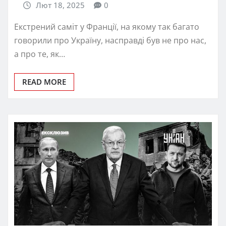
Лют 18, 2025
0
Екстрений саміт у Франції, на якому так багато
говорили про Україну, насправді був не про нас,
а про те, як…
READ MORE