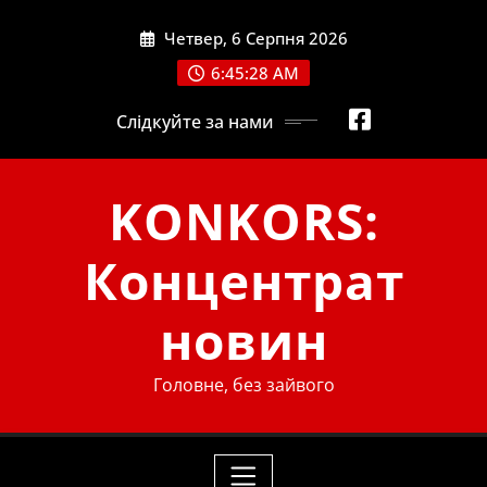
Skip
Четвер, 6 Серпня 2026
to
content
6:45:29 AM
Слідкуйте за нами
KONKORS:
Концентрат
новин
Головне, без зайвого