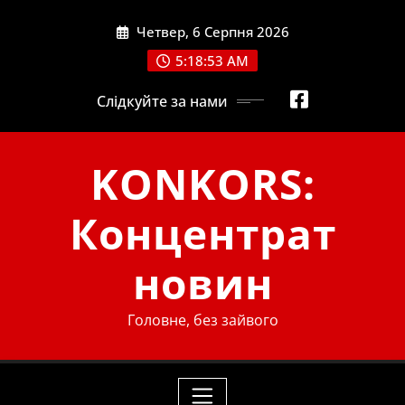
Skip
Четвер, 6 Серпня 2026
to
content
5:18:54 AM
Слідкуйте за нами
KONKORS:
Концентрат
новин
Головне, без зайвого