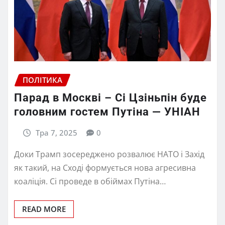
ПОЛІТИКА
Парад в Москві – Сі Цзіньпін буде
головним гостем Путіна — УНІАН
Тра 7, 2025
0
Доки Трамп зосереджено розвалює НАТО і Захід
як такий, на Сході формується нова агресивна
коаліція. Сі проведе в обіймах Путіна…
READ MORE