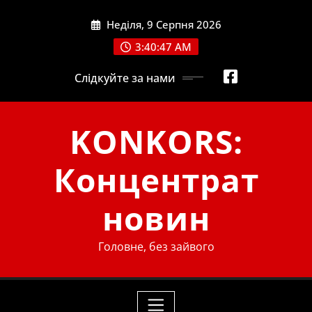
Skip
Неділя, 9 Серпня 2026
to
content
3:40:48 AM
Слідкуйте за нами
KONKORS:
Концентрат
новин
Головне, без зайвого