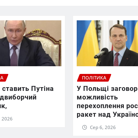
КА
ПОЛІТИКА
 ставить Путіна
У Польщі заговор
едвиборчий
можливість
к,
перехоплення рос
ракет над Україн
, 2026
Сер 6, 2026