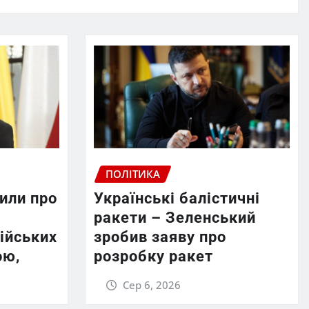
ПОЛІТИКА
или про
Українські балістичні
ракети – Зеленський
ійських
зробив заяву про
ою,
розробку ракет
Сер 6, 2026