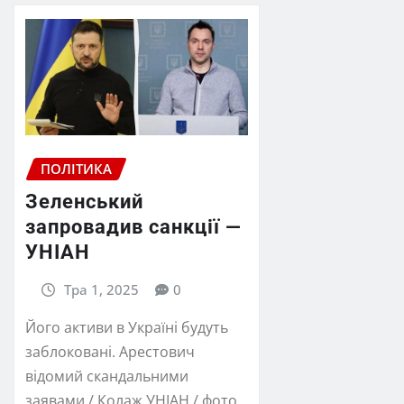
ПОЛІТИКА
Зеленський
запровадив санкції —
УНІАН
Тра 1, 2025
0
Його активи в Україні будуть
заблоковані. Арестович
відомий скандальними
заявами / Колаж УНІАН / фото