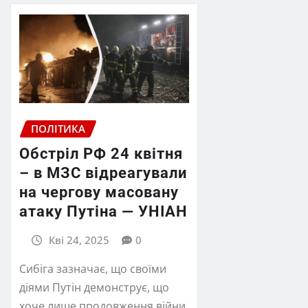
ПОЛІТИКА
Обстріл РФ 24 квітня
– в МЗС відреагували
на чергову масовану
атаку Путіна — УНІАН
Кві 24, 2025
0
Сибіга зазначає, що своїми
діями Путін демонструє, що
хоче лише продовження війни.