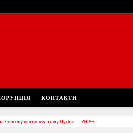
КОРУПЦІЯ
КОНТАКТИ
 на чергову масовану атаку Путіна — УНІАН