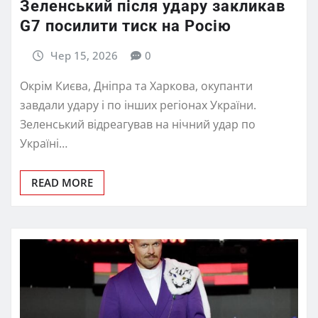
Зеленський після удару закликав
G7 посилити тиск на Росію
Чер 15, 2026
0
Окрім Києва, Дніпра та Харкова, окупанти
завдали удару і по інших регіонах України.
Зеленський відреагував на нічний удар по
Україні…
READ MORE