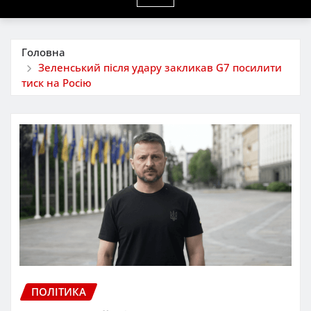
Головна
Зеленський після удару закликав G7 посилити
тиск на Росію
ПОЛІТИКА