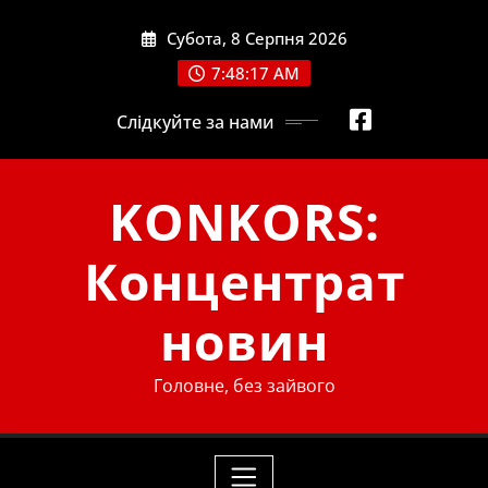
Skip
Субота, 8 Серпня 2026
to
content
7:48:18 AM
Слідкуйте за нами
KONKORS:
Концентрат
новин
Головне, без зайвого