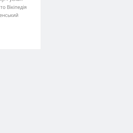
то Вікіпедія
енський