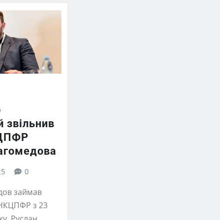
р
й звільнив
КЦПФР
агомедова
25
0
дов займав
 НКЦПФР з 23
ку. Руслан