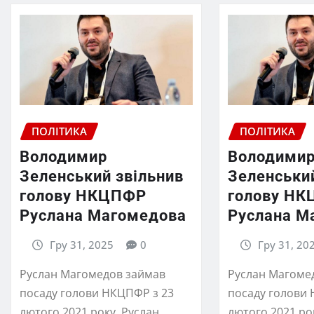
ПОЛІТИКА
ПОЛІТИКА
Володимир
Володими
Зеленський звільнив
Зеленськи
голову НКЦПФР
голову Н
Руслана Магомедова
Руслана М
Гру 31, 2025
0
Гру 31, 20
Руслан Магомедов займав
Руслан Магоме
посаду голови НКЦПФР з 23
посаду голови
лютого 2021 року. Руслан
лютого 2021 ро