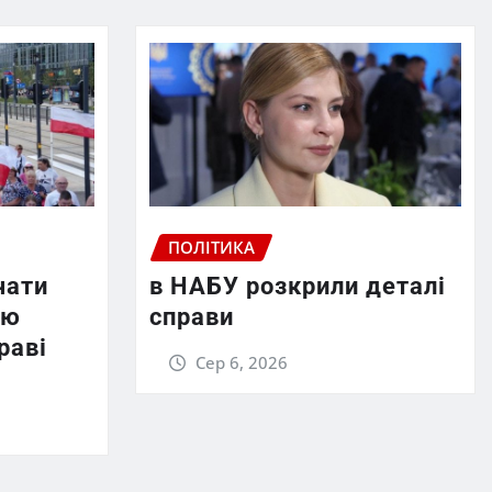
ПОЛІТИКА
чати
в НАБУ розкрили деталі
ію
справи
раві
Сер 6, 2026