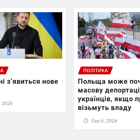
КА
ПОЛІТИКА
ні з’явиться нове
Польща може по
масову депортац
українців, якщо п
, 2026
візьмуть владу
Сер 6, 2026