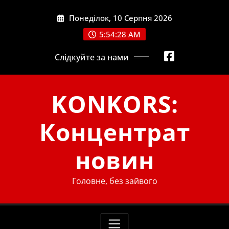
Skip
Понеділок, 10 Серпня 2026
to
content
5:54:29 AM
Слідкуйте за нами
KONKORS:
Концентрат
новин
Головне, без зайвого