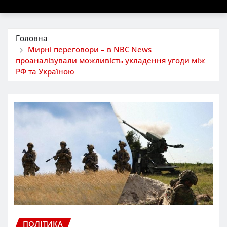
Головна
Мирні переговори – в NBC News
проаналізували можливість укладення угоди між
РФ та Україною
ПОЛІТИКА