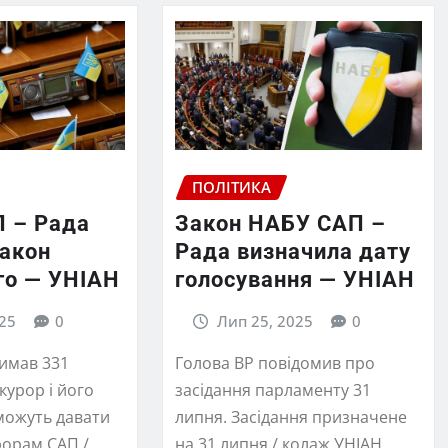
ПОЛІТИКА
П – Рада
Закон НАБУ САП –
закон
Рада визначила дату
го — УНІАН
голосування — УНІАН
25
0
Лип 25, 2025
0
имав 331
Голова ВР повідомив про
курор і його
засідання парламенту 31
можуть давати
липня. Засідання призначене
рорам САП /
на 31 липня / колаж УНІАН,