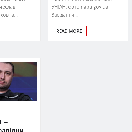
ячеслав
УНІАН, фото nabu.gov.ua
рховна…
Засідання…
READ MORE
П –
озвідки