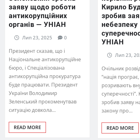
заяву щодо роботи
Кирило Бу
антикорупційних
зробив зая
органів — УНІАН
небезпеку 
суперечно
Лип 23, 2025
0
УНІАН
Президент сказав, що і
Лип 23, 20
Національне антикорупційне
бюро, і Спеціалізована
Очільник розві
антикорупційна прокуратура
“нація програє,
буде працювати. Президент
розривають вн
України Володимир
суперечності”.
Зеленський прокоменутвав
зробив заяву н
ситуацію довкола…
закону про…
READ MORE
READ MORE