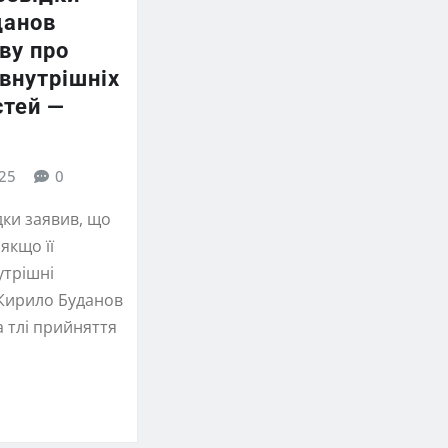
данов
ву про
внутрішніх
стей —
25
0
дки заявив, що
 якщо її
утрішні
 Кирило Буданов
а тлі прийняття