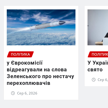
ПОЛІТИКА
ПОЛІТИ
у Єврокомісії
У Украї
відреагували на слова
свято
Зеленського про нестачу
Сер 6
перехоплювачів
Сер 6, 2026