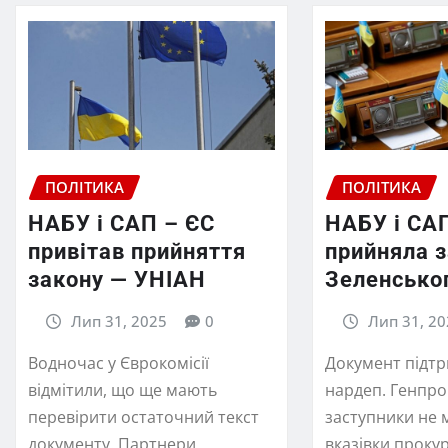
ПОЛІТИКА
ПОЛІТИКА
НАБУ і САП – ЄС
НАБУ і СА
привітав прийняття
прийняла 
закону — УНІАН
Зеленсько
Лип 31, 2025
0
Лип 31, 20
Водночас у Єврокомісії
Документ підтр
відмітили, що ще мають
нардеп. Генпро
перевірити остаточний текст
заступники не 
документу. Партнери
вказівки проку