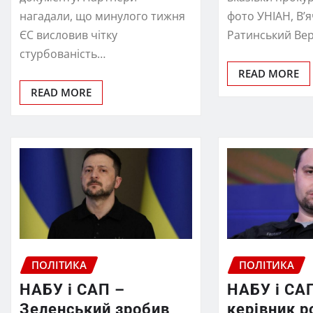
нагадали, що минулого тижня
фото УНІАН, В’
ЄС висловив чітку
Ратинський Ве
стурбованість…
READ MORE
READ MORE
ПОЛІТИКА
ПОЛІТИКА
НАБУ і САП –
НАБУ і СА
Зеленський зробив
керівник р