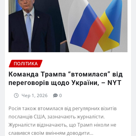
ПОЛІТИКА
Команда Трампа “втомилася” від
переговорів щодо України, – NYT
Чер 1, 2026
0
Росія також втомилася від регулярних візитів
посланців США, зазначають журналісти.
Журналісти відзначають, що Трамп ніколи не
славився своїм вмінням доводити…