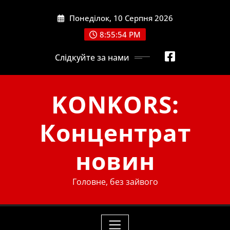
Skip
Понеділок, 10 Серпня 2026
to
content
8:55:55 PM
Слідкуйте за нами
KONKORS:
Концентрат
новин
Головне, без зайвого