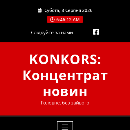
Skip
Субота, 8 Серпня 2026
to
content
6:46:13 AM
Слідкуйте за нами
KONKORS:
Концентрат
новин
Головне, без зайвого