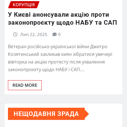
КОРУПЦІЯ
У Києві анонсували акцію проти
законопроєкту щодо НАБУ та САП
Лип 22, 2025
0
Ветеран російсько-української війни Дмитро
Козятинський закликав киян зібратися увечері
вівторка на акцію протесту після ухвалення
законопроєкту щодо НАБУ і САП.…
READ MORE
НЕЩОДАВНЯ ЗРАДА