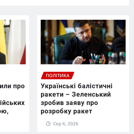
ПОЛІТИКА
или про
Українські балістичні
ракети – Зеленський
ійських
зробив заяву про
ою,
розробку ракет
Сер 6, 2026