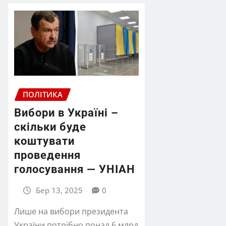
ПОЛІТИКА
Вибори в Україні –
скільки буде
коштувати
проведення
голосування — УНІАН
Бер 13, 2025
0
Лише на вибори президента
України потрібно понад 6 млрд