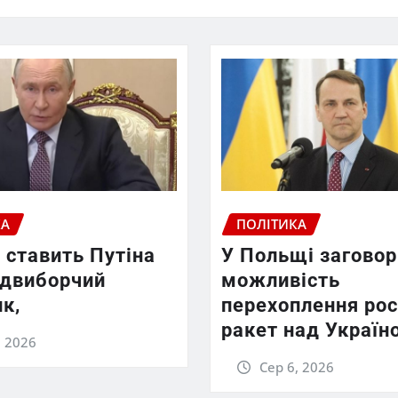
КА
ПОЛІТИКА
 ставить Путіна
У Польщі заговор
едвиборчий
можливість
к,
перехоплення рос
ракет над Україн
, 2026
Сер 6, 2026