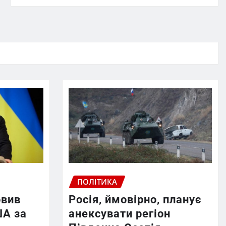
ПОЛІТИКА
овив
Росія, ймовірно, планує
ША за
анексувати регіон