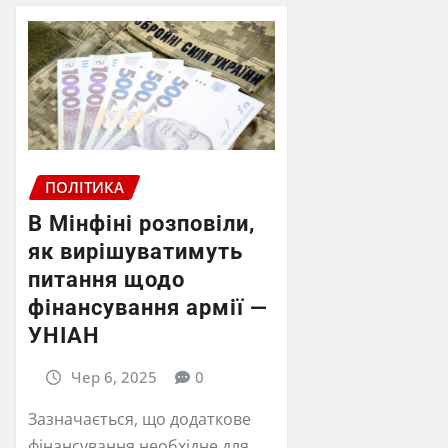
ПОЛІТИКА
В Мінфіні розповіли,
як вирішуватимуть
питання щодо
фінансування армії —
УНІАН
Чер 6, 2025
0
Зазначається, що додаткове
фінансування необхідне для