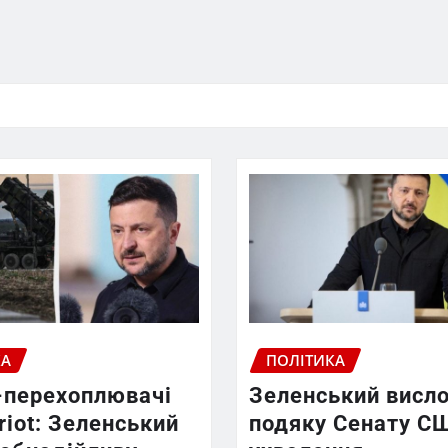
КА
ПОЛІТИКА
-перехоплювачі
Зеленський висл
riot: Зеленський
подяку Сенату С