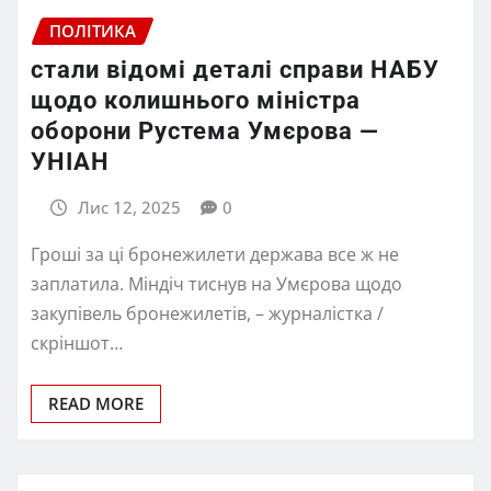
ПОЛІТИКА
стали відомі деталі справи НАБУ
щодо колишнього міністра
оборони Рустема Умєрова —
УНІАН
Лис 12, 2025
0
Гроші за ці бронежилети держава все ж не
заплатила. Міндіч тиснув на Умєрова щодо
закупівель бронежилетів, – журналістка /
скріншот…
READ MORE