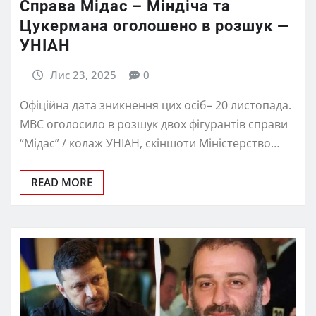
Справа Мідас – Міндіча та
Цукермана оголошено в розшук —
УНІАН
Лис 23, 2025
0
Офіційна дата зникнення цих осіб– 20 листопада.
МВС оголосило в розшук двох фігурантів справи
“Мідас” / колаж УНІАН, скіншоти Міністерство…
READ MORE