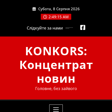
Skip
Субота, 8 Серпня 2026
to
content
2:49:16 AM
Слідкуйте за нами
KONKORS:
Концентрат
новин
Головне, без зайвого