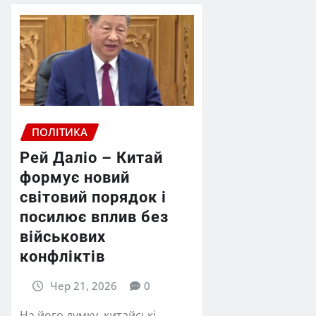
ПОЛІТИКА
Рей Даліо – Китай
формує новий
світовий порядок і
посилює вплив без
військових
конфліктів
Чер 21, 2026
0
На його думку, китайські