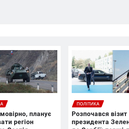
КА
ПОЛІТИКА
ймовірно, планує
Розпочався візит
ати регіон
президента Зеле