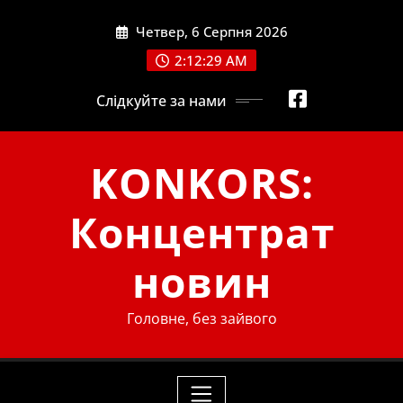
Skip
Четвер, 6 Серпня 2026
to
content
2:12:30 AM
Слідкуйте за нами
KONKORS:
Концентрат
новин
Головне, без зайвого