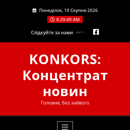
Skip
Понеділок, 10 Серпня 2026
to
content
8:29:50 AM
Слідкуйте за нами
KONKORS:
Концентрат
новин
Головне, без зайвого