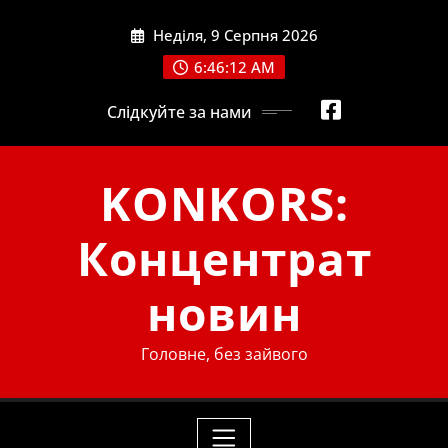
Skip
Неділя, 9 Серпня 2026
to
content
6:46:13 AM
Слідкуйте за нами
KONKORS:
Концентрат
новин
Головне, без зайвого