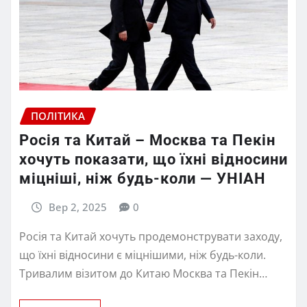
ПОЛІТИКА
Росія та Китай – Москва та Пекін
хочуть показати, що їхні відносини
міцніші, ніж будь-коли — УНІАН
Вер 2, 2025
0
Росія та Китай хочуть продемонструвати заходу,
що їхні відносини є міцнішими, ніж будь-коли.
Тривалим візитом до Китаю Москва та Пекін…