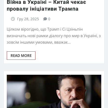
Війна в Україні – Китай чекає
провалу ініціативи Трампа
Гру 28, 2025
0
Цілком вірогідно, що Трамп і Сі Цзіньпін
визначать нові рамки діалогу про мир в Україні, з
зовсім іншими умовами, вважає…
READ MORE