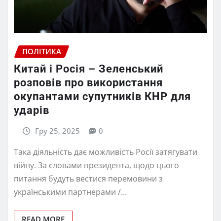
ПОЛІТИКА
Китай і Росія – Зеленський
розповів про використання
окупантами супутників КНР для
ударів
Гру 25, 2025
0
Така діяльність дає можливість Росії затягувати
війну. За словами президента, щодо цього
питання будуть вестися перемовини з
українськими партнерами /…
READ MORE