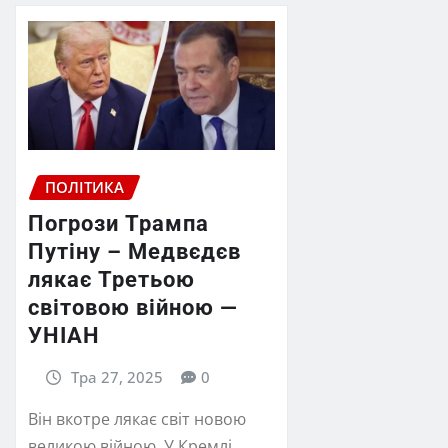
ПОЛІТИКА
Погрози Трампа
Путіну – Медвєдєв
лякає Третьою
світовою війною —
УНІАН
Тра 27, 2025
0
Він вкотре лякає світ новою
великою війною. У Кремлі