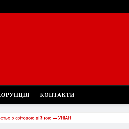
КОРУПЦІЯ
КОНТАКТИ
ретьою світовою війною — УНІАН