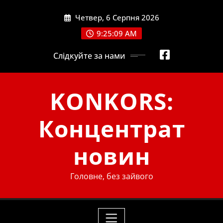
Skip
Четвер, 6 Серпня 2026
to
content
9:25:10 AM
Слідкуйте за нами
KONKORS:
Концентрат
новин
Головне, без зайвого