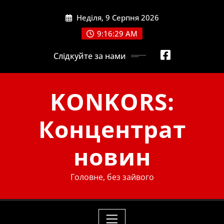
Skip
Неділя, 9 Серпня 2026
to
content
9:16:30 AM
Слідкуйте за нами
KONKORS:
Концентрат
новин
Головне, без зайвого