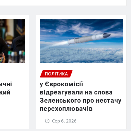
ПОЛІТИКА
ичні
у Єврокомісії
кий
відреагували на слова
Зеленського про нестачу
перехоплювачів
Сер 6, 2026