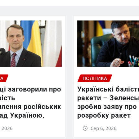
КА
ПОЛІТИКА
щі заговорили про
Українські баліст
ість
ракети – Зеленсь
плення російських
зробив заяву про
ад Україною,
розробку ракет
, 2026
Сер 6, 2026