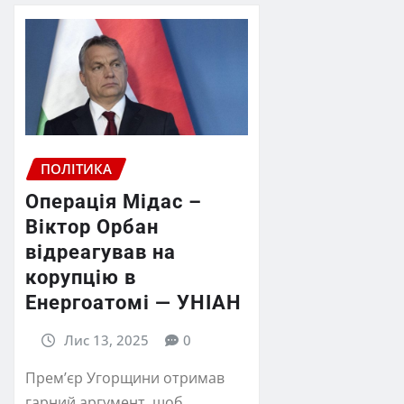
ПОЛІТИКА
Операція Мідас –
Віктор Орбан
відреагував на
корупцію в
Енергоатомі — УНІАН
Лис 13, 2025
0
Прем’єр Угорщини отримав
гарний аргумент, щоб