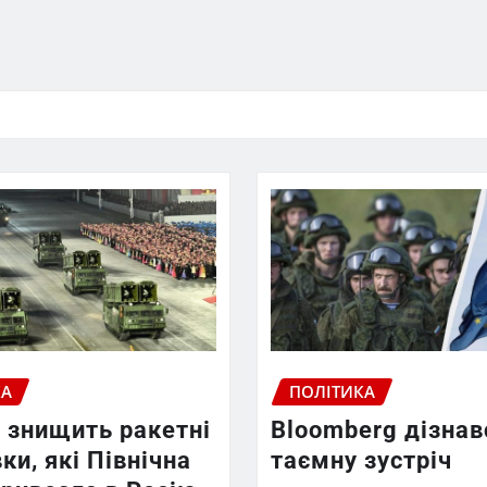
КА
ПОЛІТИКА
 знищить ракетні
Bloomberg дізнав
ки, які Північна
таємну зустріч