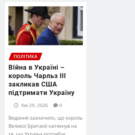
ПОЛІТИКА
Війна в Україні –
король Чарльз ІІІ
закликав США
підтримати Україну
Кві 29, 2026
0
Видання зазначило, що король
Великої Британії натякнув на
те, що Україна потребує