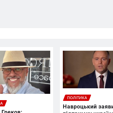
ПОЛІТИКА
КА
Навроцький заяв
 Греков: