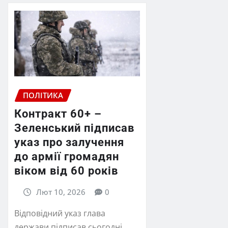
ПОЛІТИКА
Контракт 60+ –
Зеленський підписав
указ про залучення
до армії громадян
віком від 60 років
Лют 10, 2026
0
Відповідний указ глава
держави підписав сьогодні.