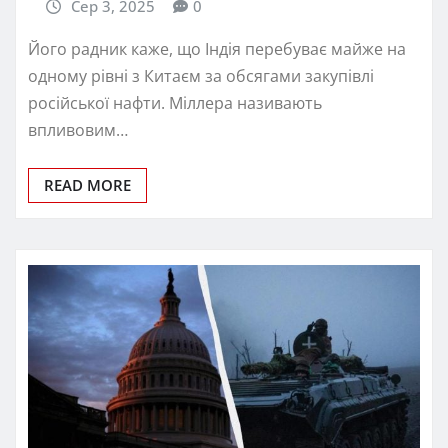
Сер 3, 2025
0
Його радник каже, що Індія перебуває майже на
одному рівні з Китаєм за обсягами закупівлі
російської нафти. Міллера називають
впливовим…
READ MORE