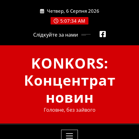
Skip
Четвер, 6 Серпня 2026
to
content
5:07:35 AM
Слідкуйте за нами
KONKORS:
Концентрат
новин
Головне, без зайвого