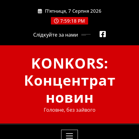
Skip
П’ятниця, 7 Серпня 2026
to
content
7:59:19 PM
Слідкуйте за нами
KONKORS:
Концентрат
новин
Головне, без зайвого