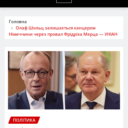
Головна
Олаф Шольц залишається канцером
Німеччини через провал Фрідріха Мерца — УНІАН
ПОЛІТИКА