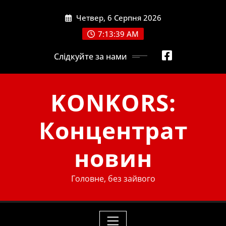
Skip
Четвер, 6 Серпня 2026
to
content
7:13:39 AM
Слідкуйте за нами
KONKORS:
Концентрат
новин
Головне, без зайвого