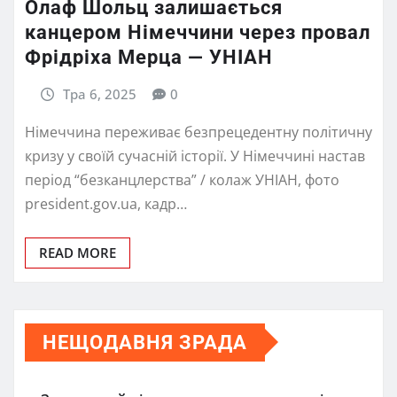
Олаф Шольц залишається
канцером Німеччини через провал
Фрідріха Мерца — УНІАН
Тра 6, 2025
0
Німеччина переживає безпрецедентну політичну
кризу у своїй сучасній історії. У Німеччині настав
період “безканцлерства” / колаж УНІАН, фото
president.gov.ua, кадр…
READ MORE
НЕЩОДАВНЯ ЗРАДА