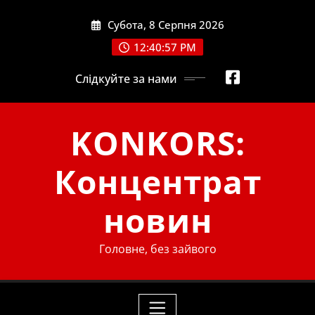
Skip
Субота, 8 Серпня 2026
to
content
12:40:58 PM
Слідкуйте за нами
KONKORS:
Концентрат
новин
Головне, без зайвого