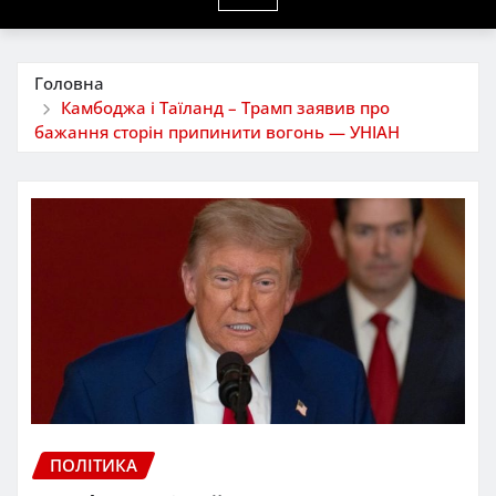
Головна
Камбоджа і Таїланд – Трамп заявив про
бажання сторін припинити вогонь — УНІАН
ПОЛІТИКА