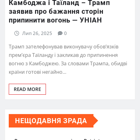
Камбоджа і Таїланд – Трамп
заявив про бажання сторін
припинити вогонь — УНІАН
Лип 26, 2025
0
Трамп зателефонував виконувачу обов’язків
прем’єра Таїланду і закликав до припинення
вогню з Камбоджею. За словами Трампа, обидві
країни готові негайно…
READ MORE
НЕЩОДАВНЯ ЗРАДА