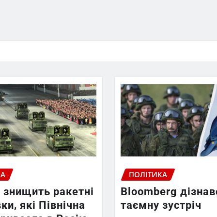
КА
ПОЛІТИКА
 знищить ракетні
Bloomberg дізнав
ки, які Північна
таємну зустріч