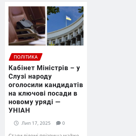
ПОЛІТИКА
Кабінет Міністрів – у
Слузі народу
оголосили кандидатів
на ключові посади в
новому уряді —
УНІАН
Лип 17, 2025
0
Стали відомі прізвища майже