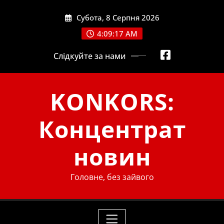
Skip
Субота, 8 Серпня 2026
to
content
4:09:18 AM
Слідкуйте за нами
KONKORS:
Концентрат
новин
Головне, без зайвого