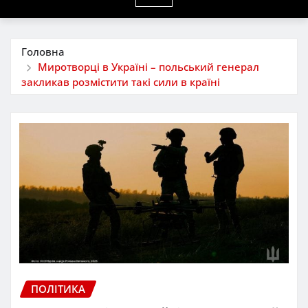
Головна
Миротворці в Україні – польський генерал
закликав розмістити такі сили в країні
ПОЛІТИКА