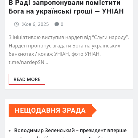
В Раді запропонували помістити
Бога на українські гроші — УНІАН
Жов 6, 2025
0
З ініціативою виступив нардеп від “Слуги народу”.
Нардеп пропонує згадати Бога на українських
банкнотах / колаж УНІАН, фото УНІАН,
t.me/nardepSN…
READ MORE
НЕЩОДАВНЯ ЗРАДА
Володимир Зеленський – президент вперше