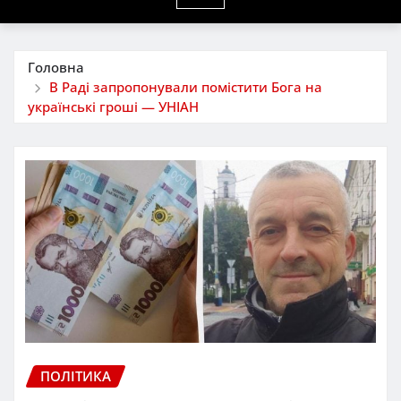
Головна
В Раді запропонували помістити Бога на
українські гроші — УНІАН
ПОЛІТИКА