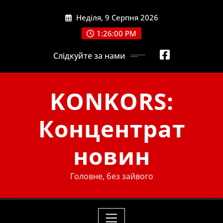
Skip
Неділя, 9 Серпня 2026
to
content
1:26:01 PM
Слідкуйте за нами
KONKORS:
Концентрат
новин
Головне, без зайвого