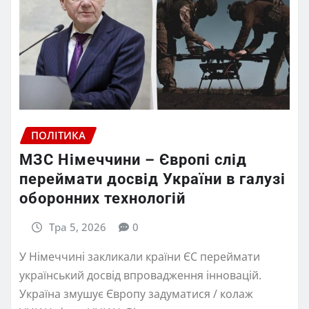
ПОЛІТИКА
МЗС Німеччини – Європі слід
переймати досвід України в галузі
оборонних технологій
Тра 5, 2026
0
У Німеччині закликали країни ЄС переймати
український досвід впровадження інновацій.
Україна змушує Європу задуматися / колаж