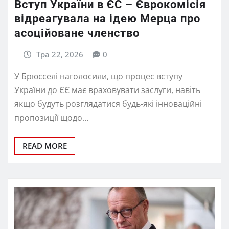
Вступ України в ЄС – Єврокомісія
відреагувала на ідею Мерца про
асоційоване членство
Тра 22, 2026
0
У Брюсселі наголосили, що процес вступу
України до ЄЄ має враховувати заслуги, навіть
якщо будуть розглядатися будь-які інноваційні
пропозиції щодо…
READ MORE