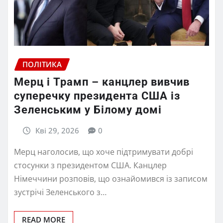
ПОЛІТИКА
Мерц і Трамп – канцлер вивчив
суперечку президента США із
Зеленським у Білому домі
Кві 29, 2026
0
Мерц наголосив, що хоче підтримувати добрі
стосунки з президентом США. Канцлер
Німеччини розповів, що ознайомився із записом
зустрічі Зеленського з…
READ MORE