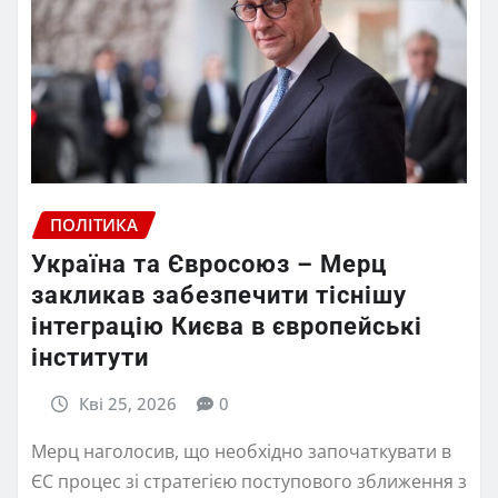
ПОЛІТИКА
Україна та Євросоюз – Мерц
закликав забезпечити тіснішу
інтеграцію Києва в європейські
інститути
Кві 25, 2026
0
Мерц наголосив, що необхідно започаткувати в
ЄС процес зі стратегією поступового зближення з