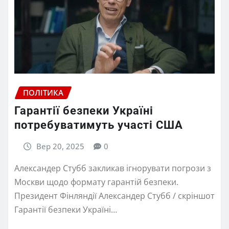
ПОЛІТИКА
Гарантії безпеки Україні
потребуватимуть участі США
Вер 20, 2025
0
Александер Стубб закликав ігнорувати погрози з
Москви щодо формату гарантій безпеки.
Президент Фінляндії Александер Стубб / скріншот
Гарантії безпеки Україні…