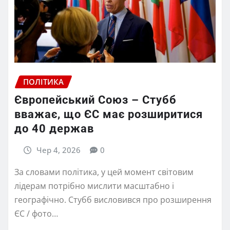
ПОЛІТИКА
Європейський Союз – Стубб
вважає, що ЄС має розширитися
до 40 держав
Чер 4, 2026
0
За словами політика, у цей момент світовим
лідерам потрібно мислити масштабно і
географічно. Стубб висловився про розширення
ЄС / фото…