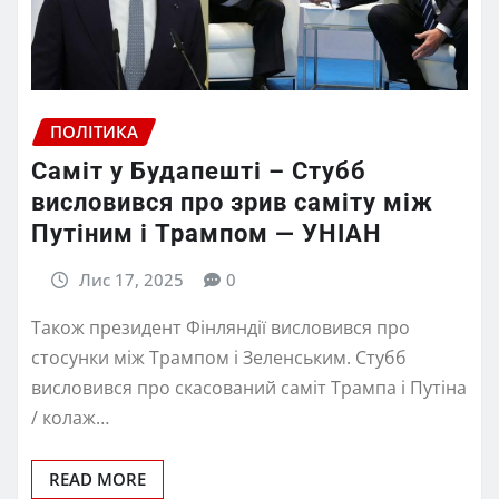
ПОЛІТИКА
Саміт у Будапешті – Стубб
висловився про зрив саміту між
Путіним і Трампом — УНІАН
Лис 17, 2025
0
Також президент Фінляндії висловився про
стосунки між Трампом і Зеленським. Стубб
висловився про скасований саміт Трампа і Путіна
/ колаж…
READ MORE