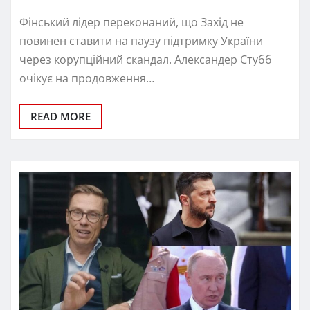
Фінський лідер переконаний, що Захід не
повинен ставити на паузу підтримку України
через корупційний скандал. Александер Стубб
очікує на продовження…
READ MORE