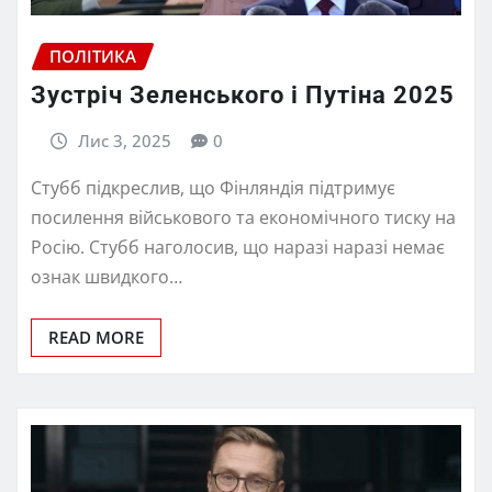
ПОЛІТИКА
Зустріч Зеленського і Путіна 2025
Лис 3, 2025
0
Стубб підкреслив, що Фінляндія підтримує
посилення військового та економічного тиску на
Росію. Стубб наголосив, що наразі наразі немає
ознак швидкого…
READ MORE