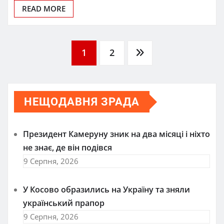
READ MORE
Пагінація
1
2
записів
НЕЩОДАВНЯ ЗРАДА
Президент Камеруну зник на два місяці і ніхто
не знає, де він подівся
9 Серпня, 2026
У Косово образились на Україну та зняли
український прапор
9 Серпня, 2026