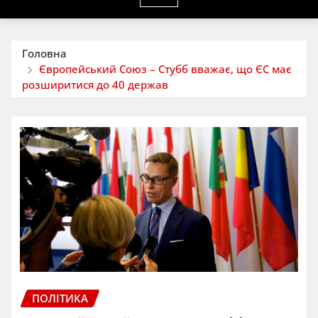
Головна
Європейський Союз – Стубб вважає, що ЄС має
розширитися до 40 держав
ПОЛІТИКА