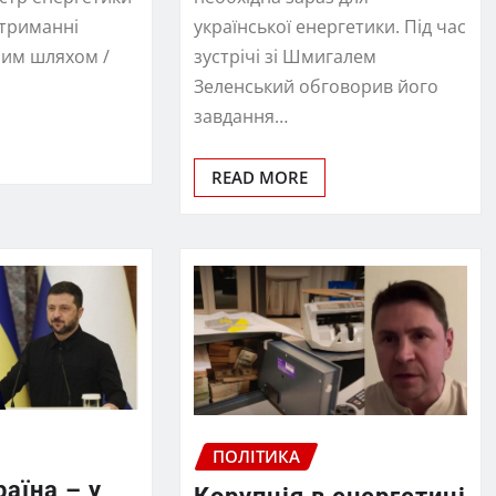
отриманні
української енергетики. Під час
ним шляхом /
зустрічі зі Шмигалем
Зеленський обговорив його
завдання…
READ MORE
ПОЛІТИКА
раїна – у