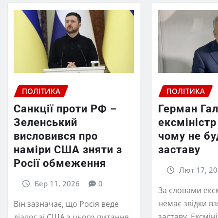
ПОЛІТИКА
ПОЛІТИКА
Санкції проти РФ –
Герман Га
Зеленський
ексміністр
висловився про
чому не бу
наміри США зняти з
заставу
Росії обмеження
Лют 17, 2
Бер 11, 2026
0
За словами екс
немає звідки вз
Він зазначає, що Росія веде
заставу. Ексмін
діалог зі США з цього питання.