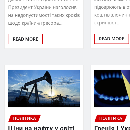
підозрюють в 
Президент України наголосив
коштів злочин
на недопустимості таких кроків
скриншот…
щодо країни-агресора…
READ MORE
READ MORE
ПОЛІТИКА
ПОЛІТИКА
Ціни на нафту у світі
Греція і Ук