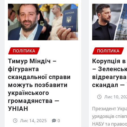
ПОЛІТИКА
ПОЛІТИКА
Тимур Міндіч –
Корупція в
фігуранта
– Зеленсь
скандальної справи
відреагува
можуть позбавити
скандал —
українського
Лис 10, 20
громадянства —
УНІАН
Президент Укра
урядовців спів
Лис 14, 2025
0
НАБУ та право