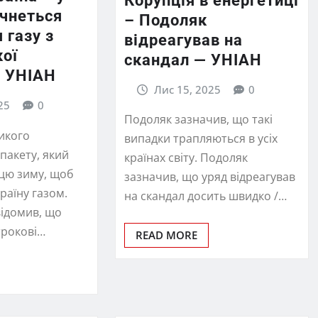
Корупція в енергетиці
очнеться
– Подоляк
 газу з
відреагував на
кої
скандал — УНІАН
 УНІАН
Лис 15, 2025
0
25
0
Подоляк зазначив, що такі
икого
випадки трапляються в усіх
пакету, який
країнах світу. Подоляк
 цю зиму, щоб
зазначив, що уряд відреагував
раїну газом.
на скандал досить швидко /…
ідомив, що
трокові…
READ MORE