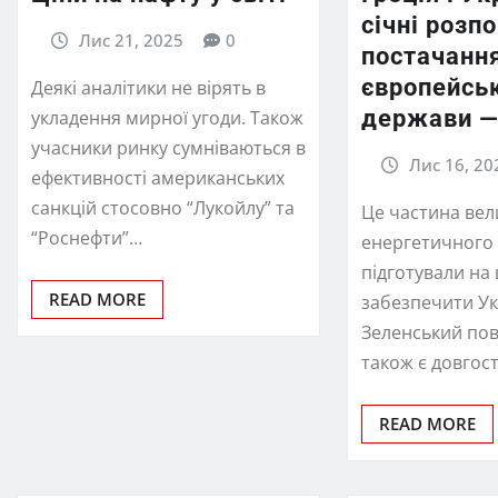
січні розп
Лис 21, 2025
0
постачання
європейсь
Деякі аналітики не вірять в
держави —
укладення мирної угоди. Також
учасники ринку сумніваються в
Лис 16, 20
ефективності американських
санкцій стосовно “Лукойлу” та
Це частина вел
“Роснефти”…
енергетичного 
підготували на
READ MORE
забезпечити Ук
Зеленський пов
також є довгос
READ MORE