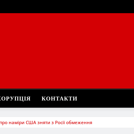
КОРУПЦІЯ
КОНТАКТИ
 про наміри США зняти з Росії обмеження