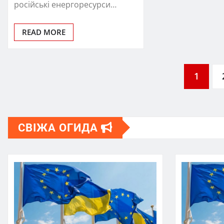
російські енергоресурси…
READ MORE
Пагінація
1
записів
СВІЖА ОГИДА