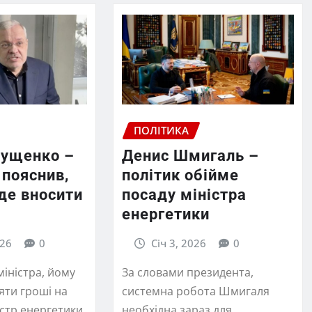
ПОЛІТИКА
лущенко –
Денис Шмигаль –
 пояснив,
політик обійме
де вносити
посаду міністра
енергетики
026
0
Січ 3, 2026
0
міністра, йому
За словами президента,
яти гроші на
системна робота Шмигаля
істр енергетики
необхідна зараз для