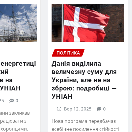
ПОЛІТИКА
 енергетиці
Данія виділила
кий
величезну суму для
в на
України, але не на
 УНІАН
зброю: подробиці —
УНІАН
25
0
Вер 12, 2025
0
їни закликав
працювати з
Нова програма передбачає
охоронцями.
всебічне посилення стійкості