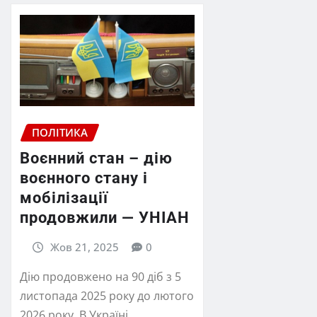
ПОЛІТИКА
Воєнний стан – дію
воєнного стану і
мобілізації
продовжили — УНІАН
Жов 21, 2025
0
Дію продовжено на 90 діб з 5
листопада 2025 року до лютого
2026 року. В Україні