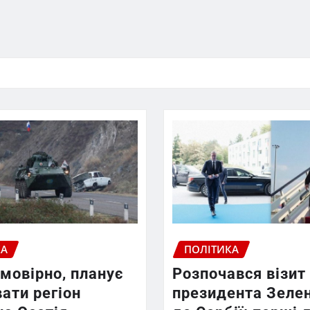
КА
ПОЛІТИКА
ймовірно, планує
Розпочався візит
ати регіон
президента Зеле