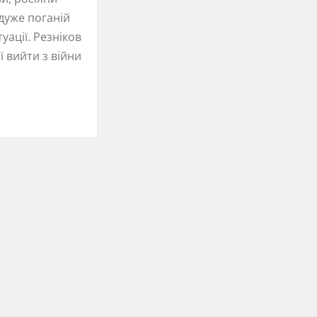
дуже поганій
уації. Резніков
ї вийти з війни