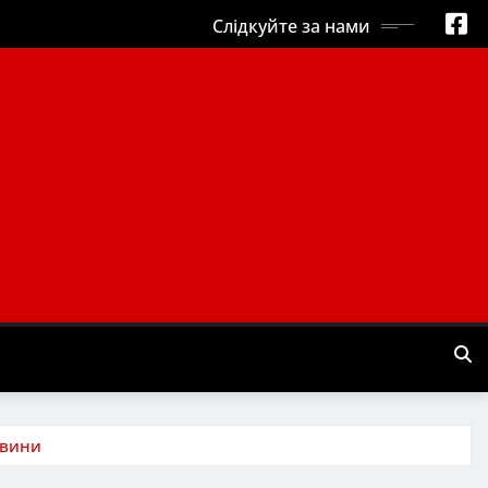
Слідкуйте за нами
овини