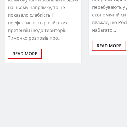
перебувають у 
на цьому напрямку, то це
економічній сит
показало слабкість і
вважає, що Росі
неефективність російських
набагато…
претензій щодо території.
Тимочко розповів про…
READ MORE
READ MORE