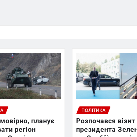
КА
ПОЛІТИКА
ймовірно, планує
Розпочався візит
ати регіон
президента Зеле