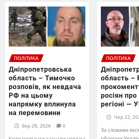
ПОЛІТИКА
ПОЛІТИКА
Дніпропетровська
Дніпропет
область – Тимочко
область – 
розповів, як невдача
прокомент
РФ на цьому
росіян про
напрямку вплинула
регіоні — 
на перемовини
Чер 22, 20
Бер 28, 2026
0
За словами екс
оборони Україн
Коли окупанти зазнали невдачі