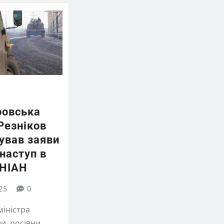
ровська
Резніков
ував заяви
 наступ в
УНІАН
25
0
міністра
и, росіяни