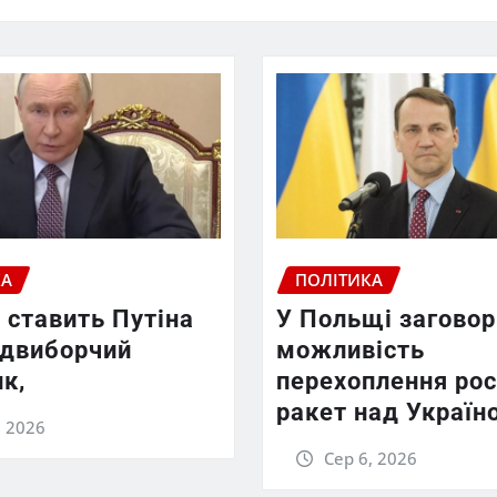
КА
ПОЛІТИКА
 ставить Путіна
У Польщі заговор
едвиборчий
можливість
к,
перехоплення рос
ракет над Україн
, 2026
Сер 6, 2026