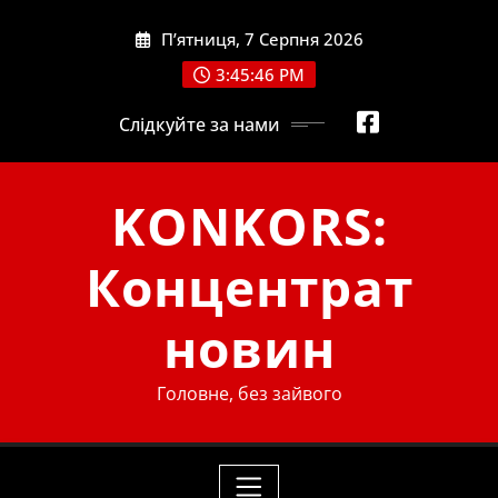
Skip
П’ятниця, 7 Серпня 2026
to
content
3:45:47 PM
Слідкуйте за нами
KONKORS:
Концентрат
новин
Головне, без зайвого