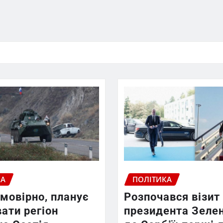
КА
ПОЛІТИКА
ймовірно, планує
Розпочався візит
ати регіон
президента Зеле