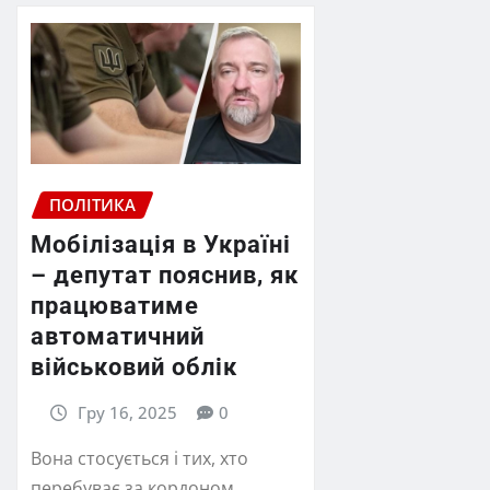
ПОЛІТИКА
Мобілізація в Україні
– депутат пояснив, як
працюватиме
автоматичний
військовий облік
Гру 16, 2025
0
Вона стосується і тих, хто
перебуває за кордоном.