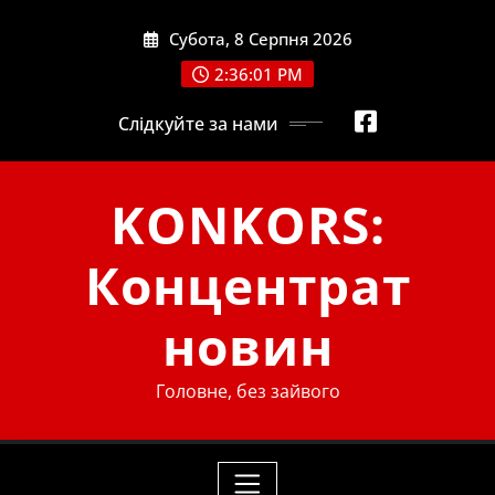
Skip
Субота, 8 Серпня 2026
to
content
2:36:02 PM
Слідкуйте за нами
KONKORS:
Концентрат
новин
Головне, без зайвого