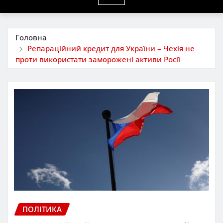
Головна
Репараційний кредит для України – Чехія не
проти використати заморожені активи Росії
ПОЛІТИКА