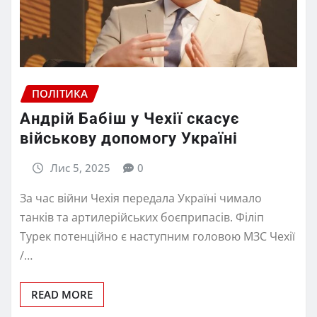
ПОЛІТИКА
Андрій Бабіш у Чехії скасує
військову допомогу Україні
Лис 5, 2025
0
За час війни Чехія передала Україні чимало
танків та артилерійських боєприпасів. Філіп
Турек потенційно є наступним головою МЗС Чехії
/…
READ MORE