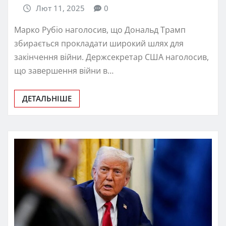
Лют 11, 2025
0
Марко Рубіо наголосив, що Дональд Трамп
збирається прокладати широкий шлях для
закінчення війни. Держсекретар США наголосив,
що завершення війни в…
ДЕТАЛЬНІШЕ