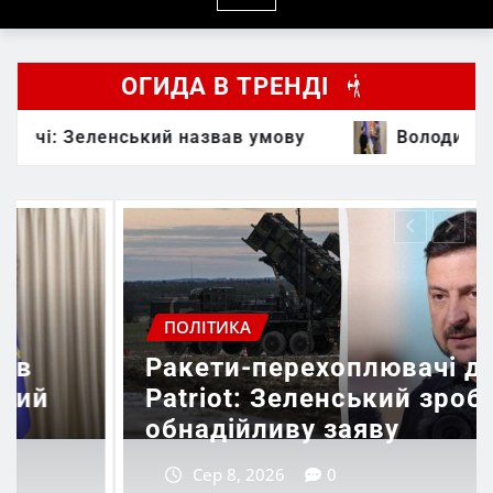
ОГИДА В ТРЕНДІ
кий назвав умову
Володимир Зеленський в 
ПОЛІТИКА
лювачі для
Зеленський висл
ький зробив
подяку Сенату СШ
яву
ухвалення законо
Сер 8, 2026
0