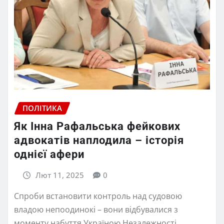
ПОЛІТИКА
Як Інна Рафальська фейкових
адвокатів наплодила – історія
однієї афери
Лют 11, 2025
0
Спроби встановити контроль над судовою
владою непоодинокі – вони відбувалися з
моменту набуття Україною Незалежності.