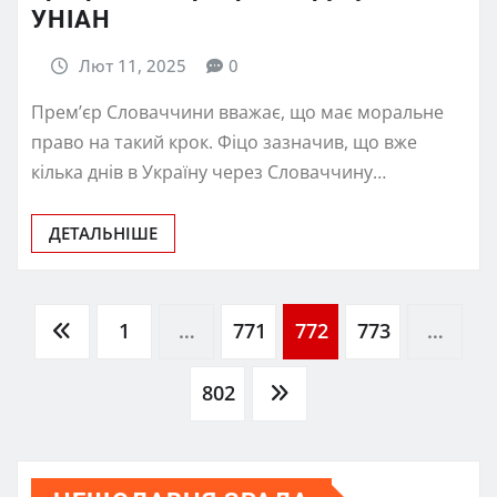
УНІАН
Лют 11, 2025
0
Прем’єр Словаччини вважає, що має моральне
право на такий крок. Фіцо зазначив, що вже
кілька днів в Україну через Словаччину…
ДЕТАЛЬНІШЕ
Пагінація
1
…
771
772
773
…
записів
802