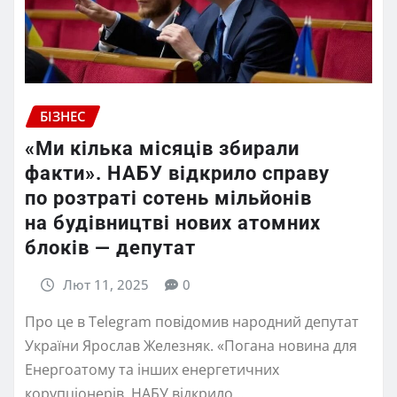
БІЗНЕС
«Ми кілька місяців збирали
факти». НАБУ відкрило справу
по розтраті сотень мільйонів
на будівництві нових атомних
блоків — депутат
Лют 11, 2025
0
Про це в Telegram повідомив народний депутат
України Ярослав Железняк. «Погана новина для
Енергоатому та інших енергетичних
корупціонерів. НАБУ відкрило…