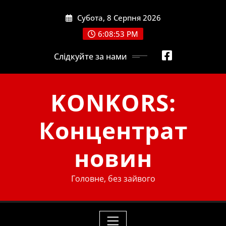
Skip
Субота, 8 Серпня 2026
to
content
6:08:55 PM
Слідкуйте за нами
KONKORS:
Концентрат
новин
Головне, без зайвого