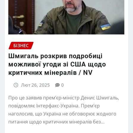
БІЗНЕС
Шмигаль розкрив подробиці
можливої угоди зі США щодо
критичних мінералів / NV
Лют 26, 2025
0
Про це заявив прем’єр-міністр Денис Шмигаль,
повідомляє Інтерфакс-Україна. Прем’єр
наголосив, що Україна не обговорює жодного
питання щодо критичних мінералів без…