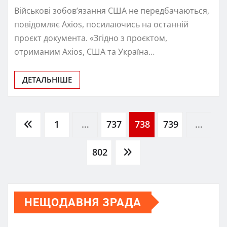
Військові зобов’язання США не передбачаються,
повідомляє Axios, посилаючись на останній
проєкт документа. «Згідно з проєктом,
отриманим Axios, США та Україна…
ДЕТАЛЬНІШЕ
Пагінація
1
…
737
738
739
…
записів
802
НЕЩОДАВНЯ ЗРАДА