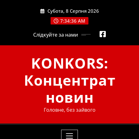
Skip
Субота, 8 Серпня 2026
to
content
7:34:38 AM
Слідкуйте за нами
KONKORS:
Концентрат
новин
Головне, без зайвого