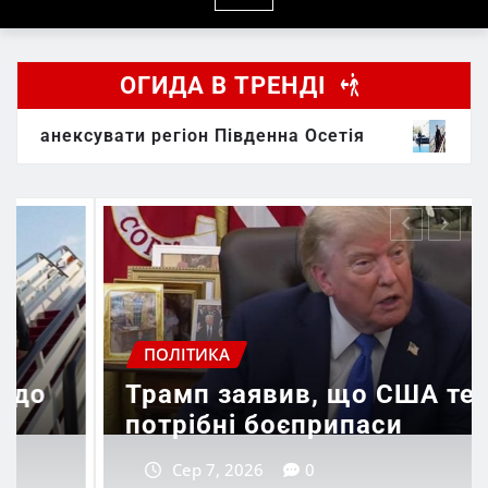
ОГИДА В ТРЕНДІ
и регіон Південна Осетія
Розпочався візит 
ПОЛІТИКА
Микола Греков:
самопроголошен
моральний прокур
 що США теж
незавершеною вл
ипаси
справою
Сер 7, 2026
0